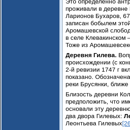
Это определенно ант
проживали в деревне
Ларионов Бухаров, 67
записан бобылем это
Аромашевской слобод
в селе Клевакинском 
Тоже из Аромашевсек
Деревня Гилева.
Воп
происхождении (с конц
2-й ревизии 1747 г вк
показано. Обозначена
реки Брусянки, ближе 
Близость деревни Кол
предположить, что им
основали эту деревню
два двора Гилевых:
Л
Леонтьева Гилевых
[26