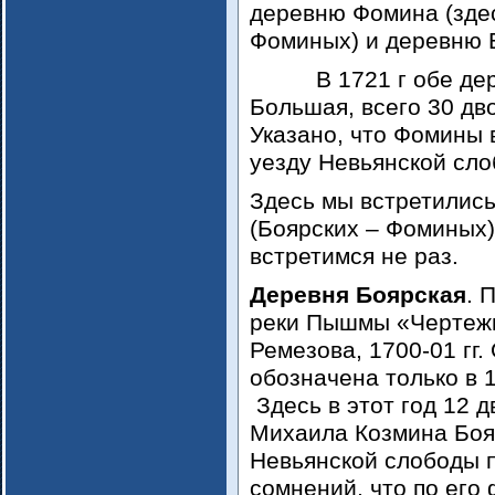
деревню Фомина (здес
Фоминых) и деревню 
В 1721 г обе дерев
Большая, всего 30 дв
Указано, что Фомины 
уезду Невьянской сло
Здесь мы встретилис
(Боярских – Фоминых)
встретимся не раз.
Деревня Боярская
. 
реки Пышмы «Чертежн
Ремезова, 1700-01 гг.
обозначена только в 1
Здесь в этот год 12 д
Михаила Козмина Боя
Невьянской слободы 
сомнений, что по его