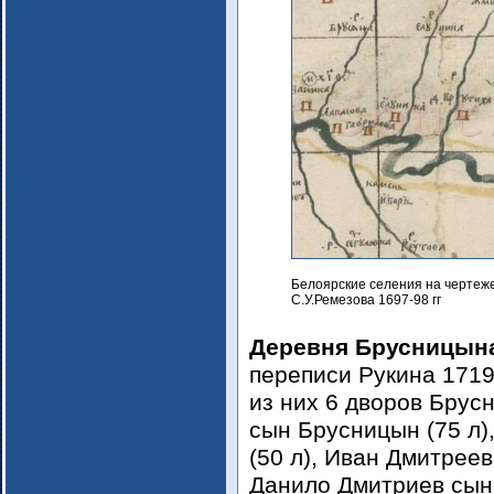
Белоярские селения на чертеж
С.У.Ремезова 1697-98 гг
Деревня Брусницын
переписи Рукина 1719 
из них 6 дворов Бру
сын Брусницын (75 л
(50 л), Иван Дмитреев
Данило Дмитриев сын 