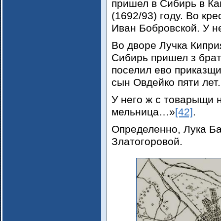
пришел в Сибирь в К
(1692/93) году. Во кр
Иван Бобровской. У н
Во дворе Лучка Кипри
Сибирь пришел з брат
поселил ево приказщи
сын Овдейко пяти лет.
У него ж с товарыщи 
мельница…»
[42]
.
Определенно, Лука Ба
Златогоровой.