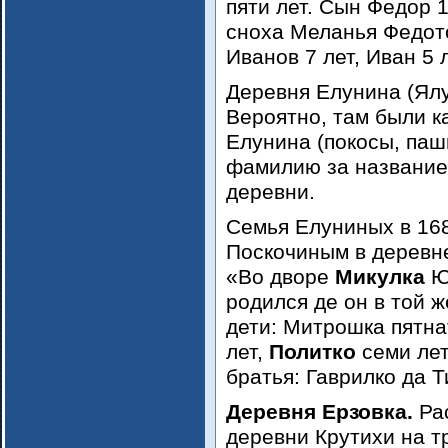
пяти лет. Сын Федор 1
сноха Меланья Федото
Иванов 7 лет, Иван 5 л
Деревня Елунина (Ялун
Вероятно, там были к
Елунина (покосы, пашн
фамилию за названием
деревни.
Семья Елуниных в 168
Поскочиным в деревн
«Во дворе
Микулка
Юд
родился де он в той ж
дети: Митрошка пятна
лет,
Политко
семи лет,
братья: Гаврилко да 
Деревня Ерзовка.
Ра
деревни Крутихи на т