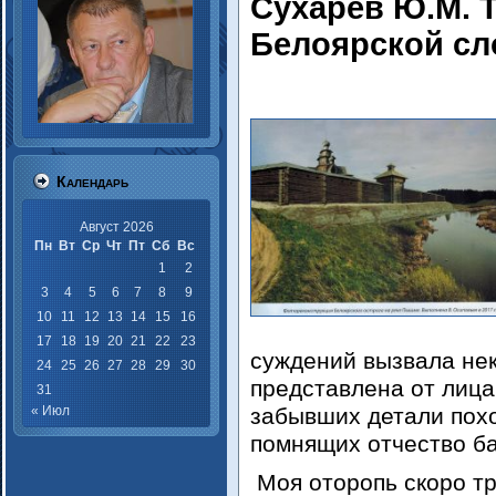
Сухарев Ю.М. 
Белоярской с
Календарь
Август 2026
Пн
Вт
Ср
Чт
Пт
Сб
Вс
1
2
3
4
5
6
7
8
9
10
11
12
13
14
15
16
17
18
19
20
21
22
23
суждений вызвала не
24
25
26
27
28
29
30
представлена от лица
31
« Июл
забывших детали похо
помнящих отчество 
Моя оторопь скоро т