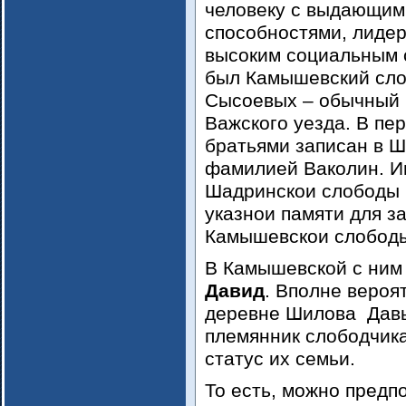
человеку с выдающим
способностями, лидер
высоким социальным 
был Камышевский сло
Сысоевых – обычный 
Важского уезда. В пе
братьями записан в Ш
фамилией Ваколин. И
Шадринскои слободы 
указнои памяти для з
Камышевскои слободы
В Камышевской с ним
Давид
. Вполне вероят
деревне Шилова Дав
племянник слободчика
статус их семьи.
То есть, можно предп