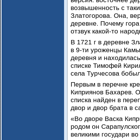
версия: восточнее де
возвышенность с таки
Златогорова. Она, ве
деревне. Почему гора
отзвук какой-то наро
В 1721 г в деревне Зл
в 9-ти уроженцы Камы
деревня и находилась
списке Тимофей Кирил
села Турчесова бобыл
Первым в перечне кре
Киприянов Бахарев. О
списка найден в переп
двор и двор брата в 
«Во дворе Васка Кипр
родом он Сарапулског
великими государи во 