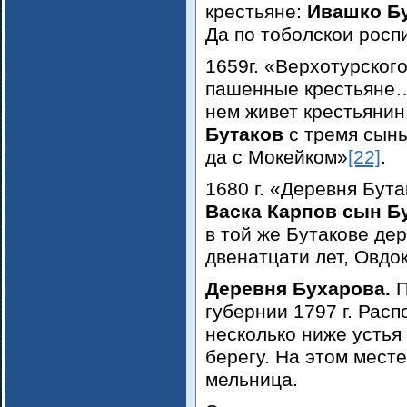
крестьяне:
Ивашко Б
Да по тоболскои росп
1659г. «Верхотурског
пашенные крестьяне…
нем живет крестьяни
Бутаков
с тремя сыны
да с Мокейком»
[22]
.
1680 г. «Деревня Бут
Васка Карпов сын Б
в той же Бутакове дер
двенатцати лет, Овдо
Деревня Бухарова.
П
губернии 1797 г. Рас
несколько ниже устья
берегу. На этом мест
мельница.