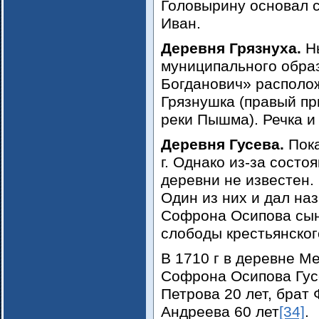
Головырину основал с
Иван.
Деревня Грязнуха.
Н
муниципального образ
Богданович» располо
Грязнушка (правый пр
реки Пышма). Речка и
Деревня Гусева.
Пока
г. Однако из-за состо
деревни не известен. 
Один из них и дал на
Софрона Осипова сы
слободы крестьянског
В 1710 г в деревне М
Софрона Осипова Гус
Петрова 20 лет, брат 
Андреева 60 лет
[34]
.