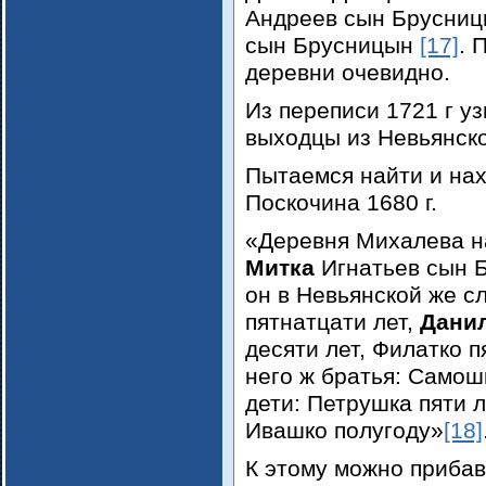
Андреев сын Брусницы
сын Брусницын
[17]
. 
деревни очевидно.
Из переписи 1721 г у
выходцы из Невьянск
Пытаемся найти и нах
Поскочина 1680 г.
«Деревня Михалева н
Митка
Игнатьев сын Б
он в Невьянской же сл
пятнатцати лет,
Дани
десяти лет, Филатко п
него ж братья: Самош
дети: Петрушка пяти л
Ивашко полугоду»
[18]
К этому можно прибави