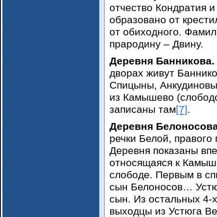
отчество Кондратия и
образовано от крести
от обиходного. Фамил
прародину – Двину.
Деревня Банникова
дворах живут Банник
Спицыны, Анкудинов
из Камышево (слободс
записаны там
[7]
.
Деревня Белоносов
речки Белой, правого 
Деревня показаны впер
относящаяся к Камыш
слободе. Первым в с
сын Белоносов… Устю
сын. Из остальных 4-
выходцы из Устюга В