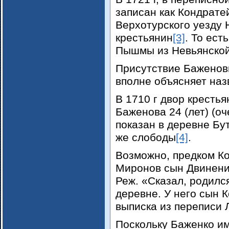
записан как Кондрате
Верхотурского уезду
крестьянин
[3]
. То ест
Пышмы из Невьянской
Присутствие Баженов
вполне объясняет наз
В 1710 г двор кресть
Баженова 24 (лет) (о
показан в деревне Бу
же слободы
[4]
.
Возможно, предком К
Миронов сын Двинени
Реж. «Сказал, родилс
деревне. У него сын 
выписка из переписи Л
Поскольку Баженко им