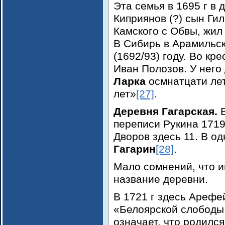
Эта семья в 1695 г в 
Киприянов (?) сын Гил
Камского с Обвы, жил
В Сибирь в Арамильс
(1692/93) году. Во кр
Иван Полозов. У него 
Ларка
осмнатцати ле
лет»
[27]
.
Деревня Гагарская.
переписи Рукина 1719
Дворов здесь 11. В о
Гагарин
[28]
.
Мало сомнений, что 
название деревни.
В 1721 г здесь Ареф
«Белоярской слободы
означает, что родился