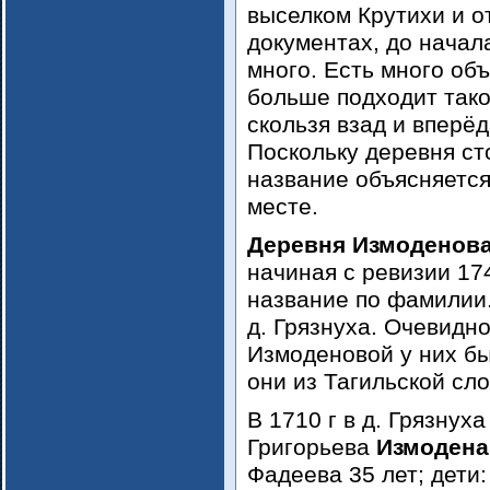
выселком Крутихи и о
документах, до начала
много. Есть много об
больше подходит тако
скользя взад и вперёд
Поскольку деревня ст
название объясняется
месте.
Деревня Измоденов
начиная с ревизии 174
название по фамилии
д. Грязнуха. Очевидн
Измоденовой у них бы
они из Тагильской сл
В 1710 г в д. Грязнух
Григорьева
Измодена
Фадеева 35 лет; дети: