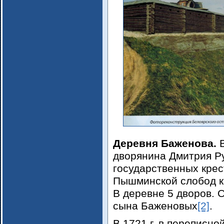
Деревня Баженова.
В
дворянина Дмитрия Ру
государственных крес
Пышминской слобод к 
В деревне 5 дворов. 
сына Баженовых
[2]
.
В 1721 г, в переписно