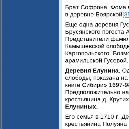
Брат Софрона, Фома О
в деревне Боярской
[3
Еще одна деревня Гу
Брусянского погоста 
Представители фамил
Камышевской слободе
Каргопольского. Возм
арамильской Гусевой.
Деревня Елунина.
Од
слободы, показана на
книге Сибири» 1697-98
Предположительно на
крестьянина д. Крути
Елуниных.
Его семья в 1710 г: Д
крестьянина Полуяна