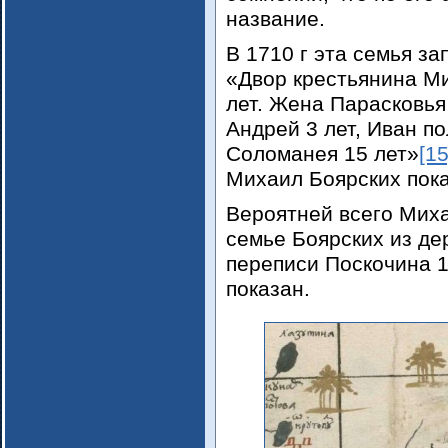
название.
В 1710 г эта семья з
«Двор крестьянина М
лет. Жена Парасковья 
Андрей 3 лет, Иван по
Соломанея 15 лет»
[15
Михаил Боярских пока
Вероятней всего Мих
семье Боярских из де
переписи Поскочина 16
показан.