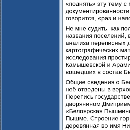
«поднять» эту тему с
документированности 
говорится, «раз и на
Не мне судить, как п
названия поселений, 
анализа переписных до
картографических ма
исследования простир
Камышевской и Арами
вошедших в состав Бе
Общие сведения о Бе
неё отведены в верхо
Перепись государстве
дворянином Дмитрием
«Белоярская Пышминс
Пышме. Строение горо
деревянная во имя Ни