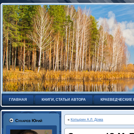
ГЛАВНАЯ
КНИГИ, СТАТЬИ АВТОРА
КРАЕВЕДЧЕСКИЕ
«
Копырин А.Л. Дома
Сухарев Юрий