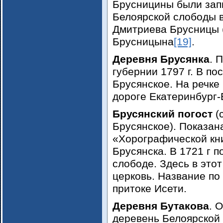
Брусницины были зап
Белоярской слободы в
Дмитриева Брусницы 
Брусницына
[19]
.
Деревня Брусянка
. 
губернии 1797 г. В по
Брусянское. На речке 
дороге Екатеринбург-
Брусянский погост
(
Брусянское). Показан
«Хорографической кни
Брусянска. В 1721 г п
слободе. Здесь в этот
церковь. Название по
притоке Исети.
Деревня Бутакова
. 
деревень Белоярской 