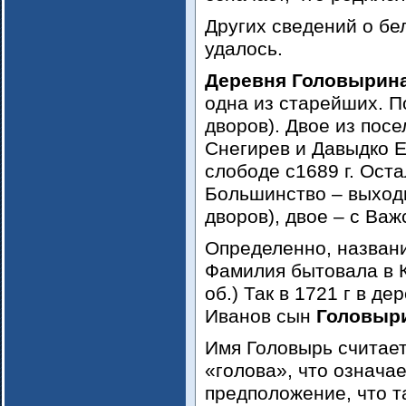
Других сведений о бе
удалось.
Деревня Головырин
одна из старейших. По
дворов). Двое из пос
Снегирев и Давыдко Е
слободе с1689 г. Ост
Большинство – выходц
дворов), двое – с Важ
Определенно, назван
Фамилия бытовала в 
об.) Так в 1721 г в 
Иванов сын
Головыр
Имя Головырь считает
«голова», что означа
предположение, что т