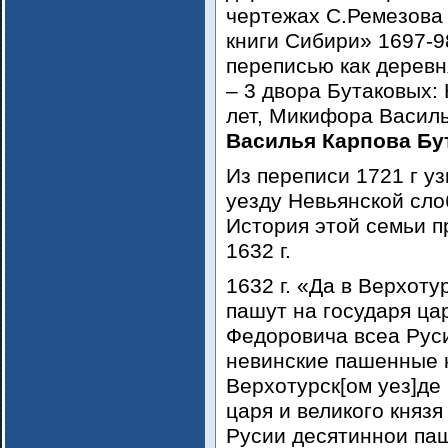
чертежах С.Ремезова
книги Сибири» 1697-98
переписью как деревн
– 3 двора Бутаковых:
лет, Микифора Василь
Василья Карпова Бу
Из переписи 1721 г у
уезду Невьянской сл
История этой семьи п
1632 г.
1632 г. «Да в Верхоту
пашут на государя ца
Федоровича всеа Рус
невинские пашенные 
Верхотурск[ом уез]де
царя и великого княз
Русии десятиннои па