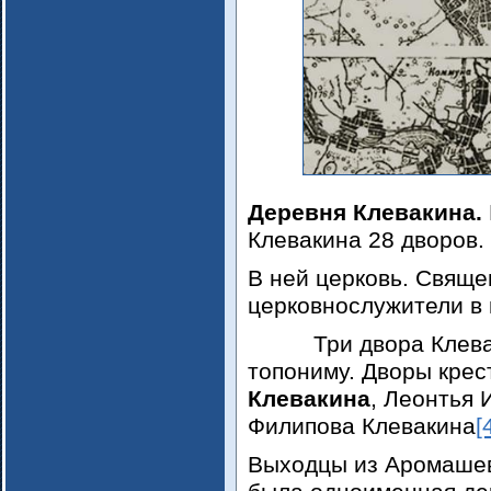
Деревня Клевакина.
Клевакина 28 дворов.
В ней церковь. Свяще
церковнослужители в 
Три двора Клевакин
топониму. Дворы кре
Клевакина
, Леонтья 
Филипова Клевакина
[
Выходцы из Аромашев