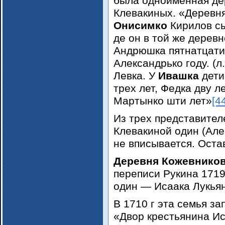
была одноименная дер
Клевакиных. «Деревня
Онисимко
Кирилов сы
де он в той же деревн
Андрюшка пятнатцати 
Александрько году. (л
Левка. У
Ивашка
дети
трех лет, Федка дву л
Мартынко шти лет»
[4
Из трех представител
Клевакиной один (Але
не вписывается. Остав
Деревня Кожевнико
переписи Рукина 1719 
один — Исаака Лукья
В 1710 г эта семья з
«Двор крестьянина И