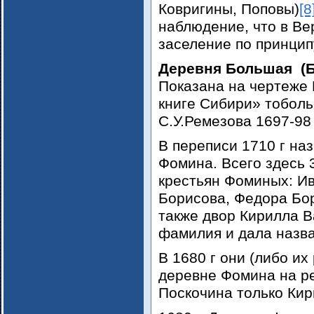
Ковригины, Поповы)
[8
наблюдение, что в В
заселение по принцип
Деревня Большая (
Показана на чертеже
книге Сибири» тоболь
С.У.Ремезова 1697-98 
В переписи 1710 г на
Фомина. Всего здесь 3
крестьян Фоминых: И
Борисова, Федора Бо
также двор Кирилла 
фамилия и дала назв
В 1680 г они (либо их
деревне Фомина на ре
Поскочина только Ки