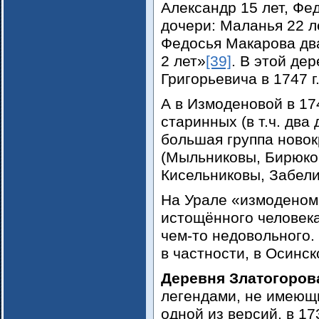
Александр 15 лет, Фед
дочери: Маланья 22 ле
Федосья Макарова два
2 лет»
[39]
. В этой де
Григорьевича в 1747 г
А в Измоденовой в 174
старинных (в т.ч. два
большая группа ново
(Мыльниковы, Бирюко
Кисельниковы, Забел
На Урале «измоденом
истощённого человека
чем-то недовольного.
в частности, в Осинс
Деревня Златогоров
легендами, не имеющ
одной из версий, в 1