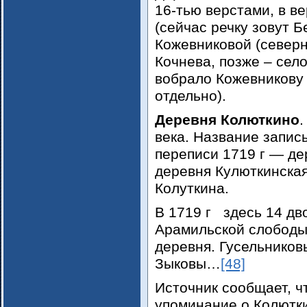
16-тью верстами, в в
(сейчас речку зовут Б
Кожевниковой (северн
Кочнева, позже – село
вобрало Кожевникову 
отдельно).
Деревня Колюткино
.
века. Название запис
переписи 1719 г — де
деревня Кулюткинская,
Колуткина.
В 1719 г здесь 14 дв
Арамильской слободы,
деревня. Гусельников
Зыковы…
[48]
Источник сообщает, ч
упоминание о Колютки