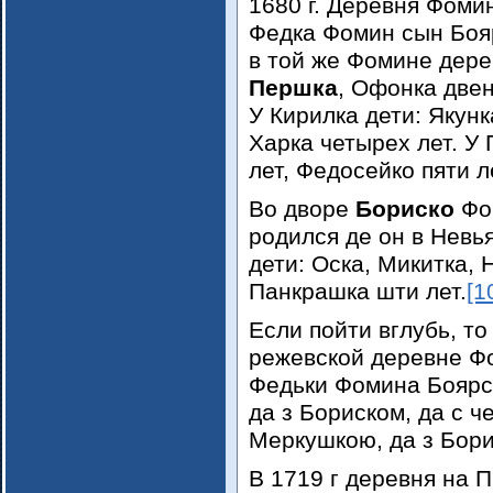
1680 г. Деревня Фоми
Федка Фомин сын Бояр
в той же Фомине дерев
Першка
, Офонка двен
У Кирилка дети: Якунк
Харка четырех лет. У
лет, Федосейко пяти л
Во дворе
Бориско
Фом
родился де он в Невь
дети: Оска, Микитка, 
Панкрашка шти лет.
[1
Если пойти вглубь, то
режевской деревне Ф
Федьки Фомина Боярск
да з Бориском, да с ч
Меркушкою, да з Бори
В 1719 г деревня на 