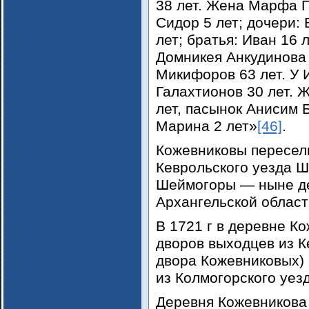
38 лет. Жена Марфа Г
Сидор 5 лет; дочери:
лет; братья: Иван 16 
Домникея Анкудинова 
Микифоров 63 лет. У
Галахтионов 30 лет. 
лет, пасынок Анисим 
Марина 2 лет»
[46]
.
Кожевниковы пересел
Кеврольского уезда Ш
Шеймогоры — ныне де
Архангельской област
В 1721 г в деревне Ко
дворов выходцев из Ке
двора Кожевниковых)
из Колмогорского уез
Деревня Кожевникова